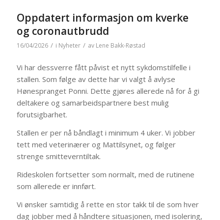
Oppdatert informasjon om kverke
og coronautbrudd
/
/
16/04/2026
i
Nyheter
av
Lene Bakk-Røstad
Vi har dessverre fått påvist et nytt sykdomstilfelle i
stallen. Som følge av dette har vi valgt å avlyse
Hønespranget Ponni. Dette gjøres allerede nå for å gi
deltakere og samarbeidspartnere best mulig
forutsigbarhet.
Stallen er per nå båndlagt i minimum 4 uker. Vi jobber
tett med veterinærer og Mattilsynet, og følger
strenge smitteverntiltak.
Rideskolen fortsetter som normalt, med de rutinene
som allerede er innført.
Vi ønsker samtidig å rette en stor takk til de som hver
dag jobber med å håndtere situasjonen, med isolering,