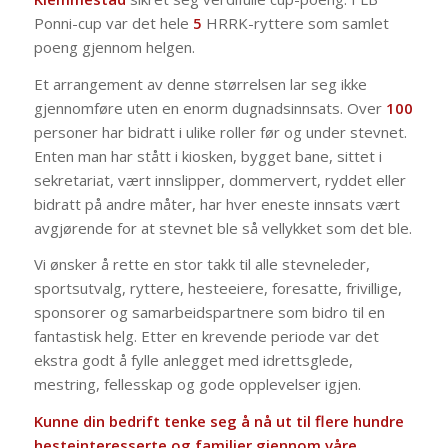
Ponni-cup var det hele
5
HRRK-ryttere som samlet
poeng gjennom helgen.
Et arrangement av denne størrelsen lar seg ikke
gjennomføre uten en enorm dugnadsinnsats. Over
100
personer har bidratt i ulike roller før og under stevnet.
Enten man har stått i kiosken, bygget bane, sittet i
sekretariat, vært innslipper, dommervert, ryddet eller
bidratt på andre måter, har hver eneste innsats vært
avgjørende for at stevnet ble så vellykket som det ble.
Vi ønsker å rette en stor takk til alle stevneleder,
sportsutvalg, ryttere, hesteeiere, foresatte, frivillige,
sponsorer og samarbeidspartnere som bidro til en
fantastisk helg. Etter en krevende periode var det
ekstra godt å fylle anlegget med idrettsglede,
mestring, fellesskap og gode opplevelser igjen.
Kunne din bedrift tenke seg å nå ut til flere hundre
hesteinteresserte og familier gjennom våre