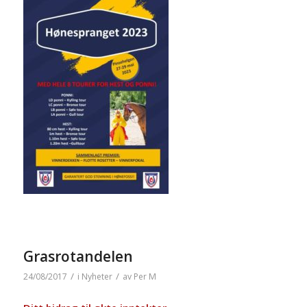
Grasrotandelen
/
/
24/08/2017
i
Nyheter
av
Per M