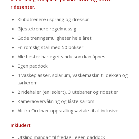
ridesenter.
Klubbtrenere i sprang og dressur
Gjestetrenere regelmessig
Gode treningsmuligheter hele året
En romslig stall med 50 bokser
Alle hester har eget vindu som kan åpnes
Egen paddock
4 vaskeplasser, solarium, vaskemaskin til dekken og
tørkerom
2 ridehaller (en isolert), 3 utebaner og ridestier
Kameraovervåkning og låste salrom
Alt fra Ordinær oppstallingsavtale til all inclusive
Inkludert
Utslipp mandag til fredag i egen paddock