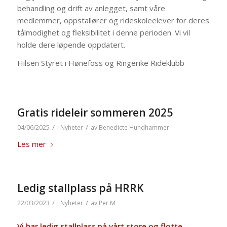
behandling og drift av anlegget, samt våre
medlemmer, oppstallører og rideskoleelever for deres
tålmodighet og fleksibilitet i denne perioden. Vi vil
holde dere løpende oppdatert.
Hilsen Styret i Hønefoss og Ringerike Rideklubb
Gratis rideleir sommeren 2025
/
/
04/06/2025
i
Nyheter
av
Benedicte Hundhammer
Les mer
Ledig stallplass på HRRK
/
/
22/03/2023
i
Nyheter
av
Per M
Vi har ledig stallplass på vårt store og flotte