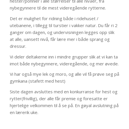
hester/ponnier i alle størrelser til alle nivåer, fra
nybegynnere til de mest videregående rytterne.
Det er mulighet for ridning både i ridehuset /
utebanene, i tillegg til turstier i vakker natur. Du får ri 2
ganger om dagen, og undervisningen legges opp slik
at alle, uansett nivå, får lære mer i både sprang og
dressur.
Vi deler deltakerne inn i mindre grupper slik at vi kan ta
imot både nybegynnere, videregående, og mer øvede.
Vi har også mye lek og moro, og alle vil få prøve seg på
gymkana (stafett med hest)
Siste dagen avsluttes med en konkurranse for hest og
rytter(frivillig), der alle får premie og foresatte er
hjertelige velkommen til å se på. En gøyal avslutning på
en lærerik uke.