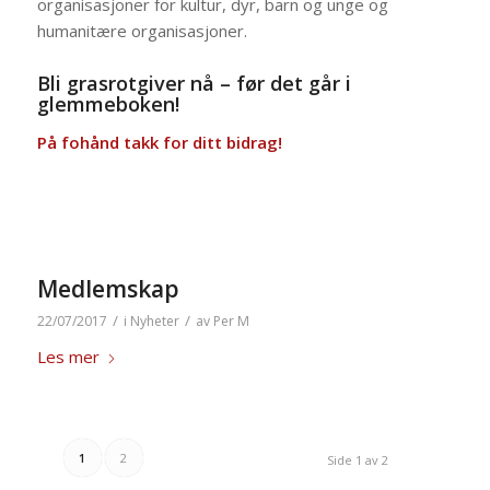
organisasjoner for kultur, dyr, barn og unge og
humanitære organisasjoner.
Bli grasrotgiver nå – før det går i
glemmeboken!
På fohånd takk for ditt bidrag!
Medlemskap
/
/
22/07/2017
i
Nyheter
av
Per M
Les mer
1
2
Side 1 av 2