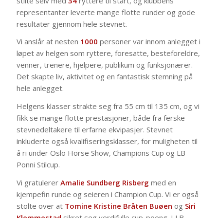
stilte selv med
34
ryttere til start, og klubbens
representanter leverte mange flotte runder og gode
resultater gjennom hele stevnet.
Vi anslår at nesten
1000
personer var innom anlegget i
løpet av helgen som ryttere, foresatte, besteforeldre,
venner, trenere, hjelpere, publikum og funksjonærer.
Det skapte liv, aktivitet og en fantastisk stemning på
hele anlegget.
Helgens klasser strakte seg fra 55 cm til 135 cm, og vi
fikk se mange flotte prestasjoner, både fra ferske
stevnedeltakere til erfarne ekvipasjer. Stevnet
inkluderte også kvalifiseringsklasser, for muligheten til
å ri under Oslo Horse Show, Champions Cup og LB
Ponni Stilcup.
Vi gratulerer
Amalie Sundberg Risberg
med en
kjempefin runde og seieren i Champion Cup. Vi er også
stolte over at
Tomine Kristine Bråten Buøen
og
Siri
Klemmestad
sikret seg verdifulle cup-poeng. I LB