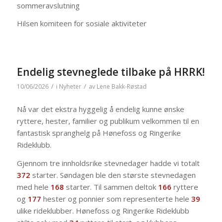
sommeravslutning
Hilsen komiteen for sosiale aktiviteter
Endelig stevneglede tilbake på HRRK!
/
/
10/06/2026
i
Nyheter
av
Lene Bakk-Røstad
Nå var det ekstra hyggelig å endelig kunne ønske
ryttere, hester, familier og publikum velkommen til en
fantastisk spranghelg på Hønefoss og Ringerike
Rideklubb.
Gjennom tre innholdsrike stevnedager hadde vi totalt
372
starter. Søndagen ble den største stevnedagen
med hele
168
starter. Til sammen deltok
166
ryttere
og
177
hester og ponnier som representerte hele
39
ulike rideklubber. Hønefoss og Ringerike Rideklubb