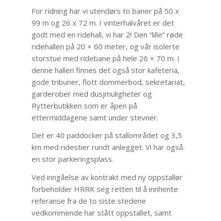
For ridning har vi utendørs to baner på 50 x
99 m og 26 x 72 m. I vinterhalvåret er det
godt med en ridehall, vi har 2! Den “lille” røde
ridehallen på 20 × 60 meter, og vår isolerte
storstue med ridebane på hele 26 × 70 m. I
denne hallen finnes det også stor kafeteria,
gode tribuner, flott dommerbod, sekretariat,
garderober med dusjmuligheter og
Rytterbutikken som er åpen på
ettermiddagene samt under stevner.
Det er 40 paddocker på stallområdet og 3,5
km med ridestier rundt anlegget. Vi har også
en stor parkeringsplass.
Ved inngåelse av kontrakt med ny oppstallør
forbeholder HRRK seg retten til å innhente
referanse fra de to siste stedene
vedkommende har stått oppstallet, samt