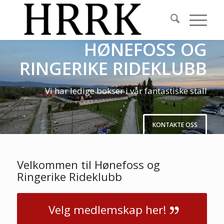
HØNEFOSS OG
RINGERIKE RIDEKLUBB
Vi har ledige bokser i vår fantastiske stall
KONTAKTE OSS
Velkommen til Hønefoss og
Ringerike Rideklubb
Velg medlemskap her!