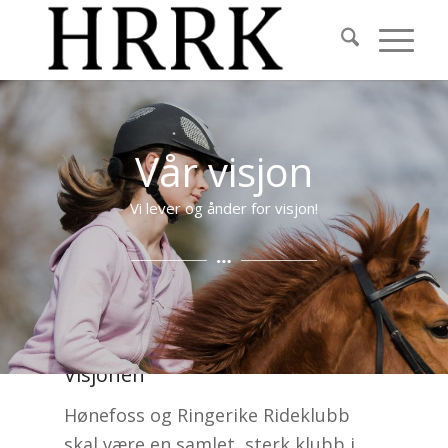
Vår visjon
Vi lever og ånder for visjon!
Visjonen
Hønefoss og Ringerike Rideklubb
skal være en samlet, sterk klubb i