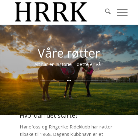
Våre røtter
Alt har en historie – dette er vår!
Hvordan det startet
Hønefoss og Ringerike Rideklubb har røtter
tilbake til 1968. Dagens klubbnavn er et