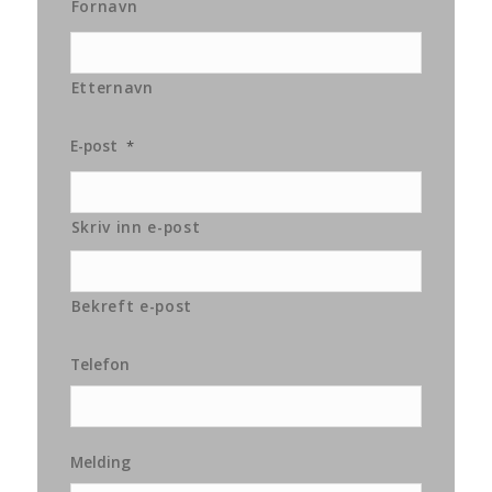
Fornavn
Etternavn
E-post
*
Skriv inn e-post
Bekreft e-post
Telefon
Melding