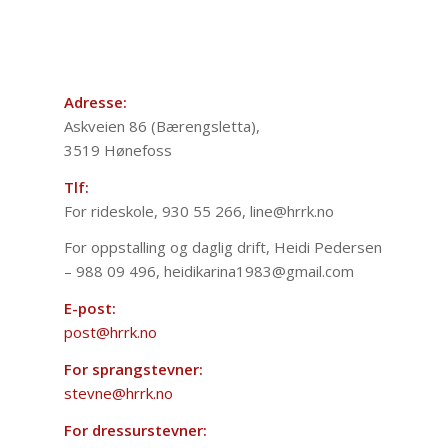
Adresse:
Askveien 86 (Bærengsletta),
3519 Hønefoss
Tlf:
For rideskole, 930 55 266, line@hrrk.no
For oppstalling og daglig drift, Heidi Pedersen
– 988 09 496, heidikarina1983@gmail.com
E-post:
post@hrrk.no
For sprangstevner:
stevne@hrrk.no
For dressurstevner: