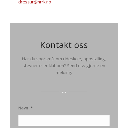
dressur@hrrk.no
Kontakt oss
Har du spørsmål om rideskole, oppstalling,
stevner eller klubben? Send oss gjerne en
melding.
Navn
*